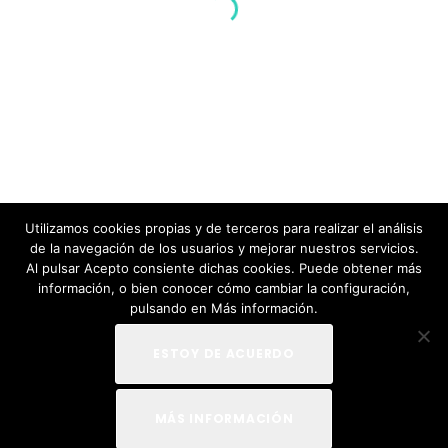
mayo 2, 2019
Extendido más que nunca el uso de
viviendas turísticas, las estafas relativas al
alquiler de estos pisos se han ido…
LEER MÁS
Utilizamos cookies propias y de terceros para realizar el análisis
de la navegación de los usuarios y mejorar nuestros servicios.
Al pulsar Acepto consiente dichas cookies. Puede obtener más
información, o bien conocer cómo cambiar la configuración,
pulsando en Más información.
2026 © Proctea. Seguros vacacionales |
Política de
privacidad
|
Política de cookies
|
Aviso legal
| Diseño:
ESTOY DE ACUERDO
Idital
MÁS INFORMACIÓN
Facebook
Instagram
Linkedin